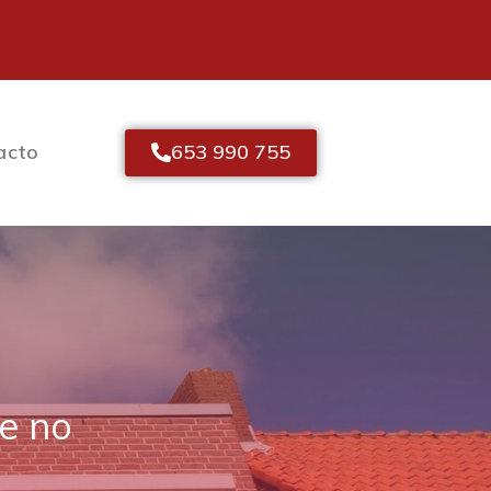
653 990 755
acto
e no