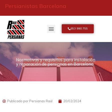
Persianistas Barcelona
653 990 755
Sobre Persianas Raúl
Normativas y requisitos para instalación
y reparación de persianas en Barcelona
Publicado por
Persianas Raúl
20/02/2024