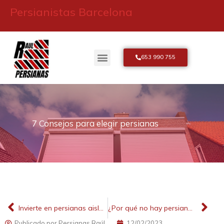
Persianistas Barcelona
653 990 755
Sobre Persianas Raúl
7 Consejos para elegir persianas
Invierte en persianas aislantes
¿Por qué no hay persianas en el extranjero?
Publicado por
Persianas Raúl
12/02/2023